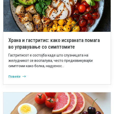
Храна и гастритис: како исхраната помага
во управување со симптомите
Гастритисот е состојба каде што слузницата на
желудникот се воспалува, често предизвикувајќи
симптоми како болка, надуенос...
Повеќе