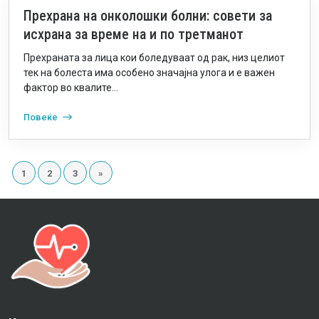
Прехрана на онколошки болни: совети за
исхрана за време на и по третманот
Прехраната за лица кои боледуваат од рак, низ целиот
тек на болеста има особено значајна улога и е важен
фактор во квалите...
Повеќе
1
2
3
»