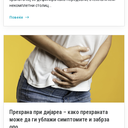
некомплетни столиц...
Повеќе
Прехрана при дијареа – како прехраната
може да ги ублажи симптомите и забрза
опо...