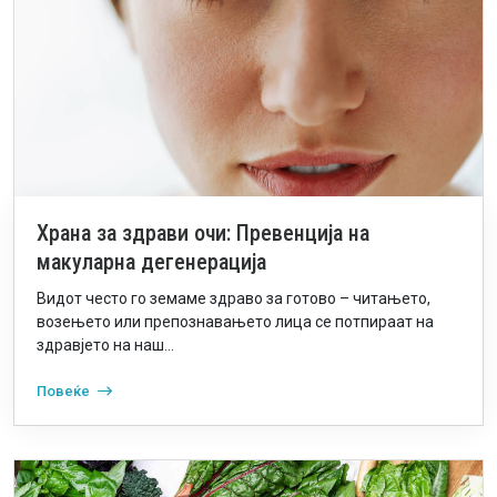
Храна за здрави очи: Превенција на
макуларна дегенерација
Видот често го земаме здраво за готово – читањето,
возењето или препознавањето лица се потпираат на
здравјето на наш...
Повеќе