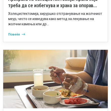
треба да се избегнува и храна за опорав...
Холецистектомија, хируршко отстранување на жолчниот
меур, често се изведува како метод за лекување на
жолчни камења или др...
Повеќе