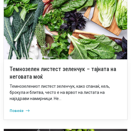
Темнозелен листест зеленчук – тајната на
неговата моќ
Темнозелениот листест зеленчук, како спанаќ, кељ,
брокула и блитва, често е на врвот на листата на
најздрави намирници. Не...
Повеќе