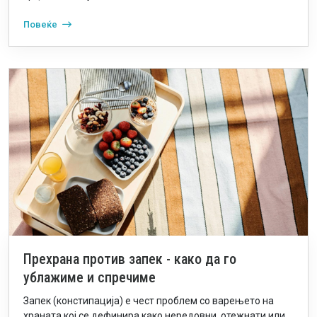
Повеќе
Прехрана против запек - како да го
ублажиме и спречиме
Запек (констипација) е чест проблем со варењето на
храната кој се дефинира како нередовни, отежнати или