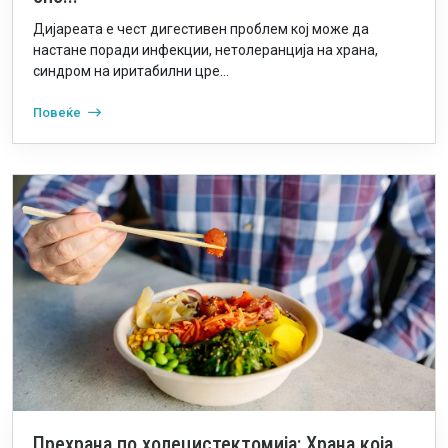
Дијареата е чест дигестивен проблем кој може да
настане поради инфекции, нетолеранција на храна,
синдром на иритабилни цре...
Повеќе
Прехрана по холецистектомија: Храна која