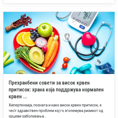
Прехранбени совети за висок крвен
притисок: храна која поддржува нормален
крвен ...
Хипертензија, позната и како висок крвен притисок, е
чест здравствен проблем кој го зголемува ризикот од
срцеви заболувања...