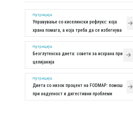
Нутриција
Управување со киселински рефлукс: која
храна помага, а која треба да се избегнува
Нутриција
Безглутенска диета: совети за исхрана при
целијакија
Нутриција
Диета со низок процент на FODMAP: помош
при надуеност и дигестивни проблеми