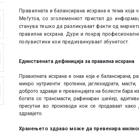
Правилната и балансирана исхрана е тема која ч
Меѓутоа, со зголемениот пристап до информа
станува тешко да разликуваат факти од маркет
правилна исхрана. Дури и покрај професионално
полувистини кои предизвикуваат збунетост.
Единствената дефиниција за правилна исхрана
Правилната исхрана е онаа која е балансирана, р
микро нутриенти: протеини, јаглехидрати, масти
доброто здравје и превенцијата на болести бара
богата со трансмасти, рафиниран шеќер, адитиви
присутни во производи кои се продаваат како 
здравјето.
Хранењето здраво може да превенира милион