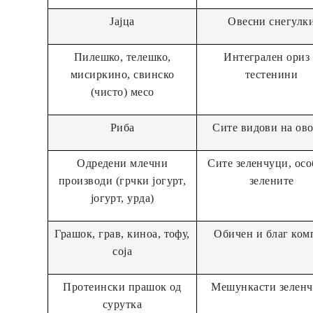
Јајца
Овесни снегулк
Пилешко, телешко,
Интегрален ориз
мисиркино, свинско
тестенини
(чисто) месо
Риба
Сите видови на ов
Одредени млечни
Сите зеленчуци, ос
производи (грчки јогурт,
зелените
јогурт, урда)
Грашок, грав, киноа, тофу,
Обичен и благ ком
соја
Протеински прашок од
Мешункасти зелен
сурутка