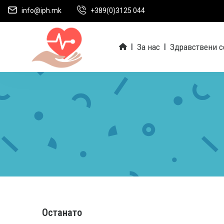
info@iph.mk
+389(0)3125 044
За нас
Здравствени с
|
|
Останато