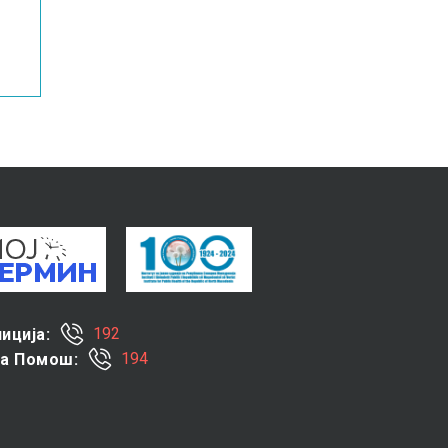
192
иција:
194
за Помош: