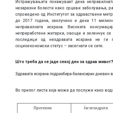
Истражувањата покажуваат дека неправилната
незаразни болести како срцеви заболувања, р
спроведено од Институтот за здравствени метри
до 2017 година, заклучено е дека 11 милио
неправилната исхрана. Високата консумац
непреработени житарки, овошје и зеленчук се 
последици од нездравата исхрана не ги п
социоекономски статус – засегнати се сите.
Што треба да се јаде секој ден за здрав живот
Здравата исхрана подразбира балансиран дневен вн
Во прилог листа која може да послужи како вод
Протеини
Јаглехидрати