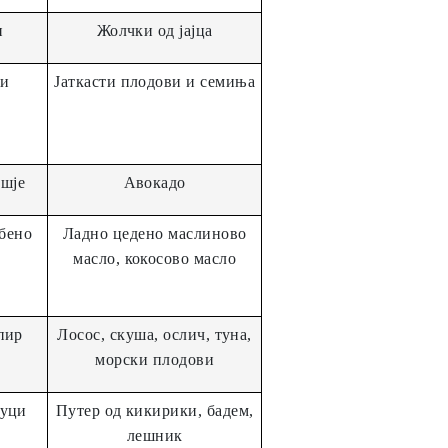
и
Жолчки од јајца
 и
Јаткасти плодови и семиња
ошје
Авокадо
обено
Ладно цедено маслиново
масло, кокосово масло
пир
Лосос, скуша, ослич, туна,
морски плодови
чуци
Путер од кикирики, бадем,
лешник