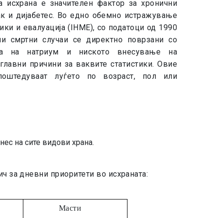
 исхрана е значителен фактор за хронични
ак и дијабетес. Во едно обемно истражување
ки и евалуација (IHME), со податоци од 1990
ни смртни случаи се директно поврзани со
ија на натриум и ниското внесување на
главни причини за ваквите статистики. Овие
оштедуваат луѓето по возраст, пол или
?
ес на сите видови храна.
ич за дневни приоритети во исхраната:
Масти