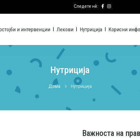
Следете нѐ:
остојби и интервенции
Лекови
Нутриција
Корисни инф
|
|
|
Нутриција
Дома
Нутриција
Важноста на пра