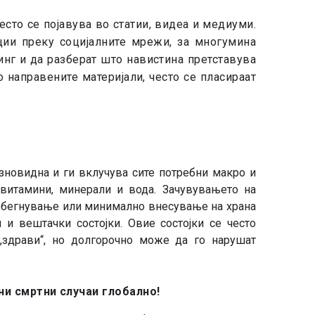
есто се појавува во статии, видеа и медиуми.
ции преку социјалните мрежи, за многумина
инг и да разберат што навистина претставува
 направените материјали, често се пласираат
азновидна и ги вклучува сите потребни макро и
, витамини, минерали и вода. Зачувувањето на
 избегнување или минимално внесување на храна
 и вештачки состојки. Овие состојки се често
„здрави“, но долгорочно може да го нарушат
и смртни случаи глобално!