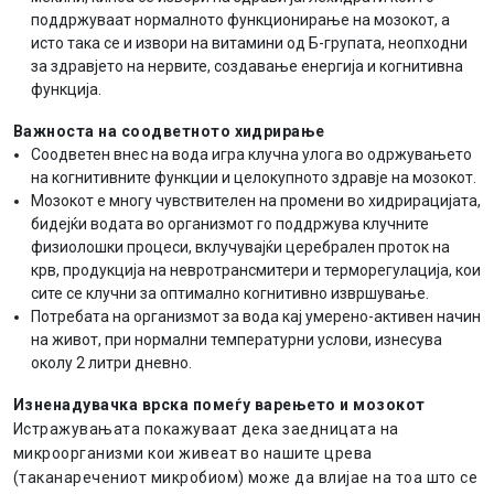
поддржуваат нормалното функционирање на мозокот, а
исто така се и извори на витамини од Б-групата, неопходни
за здравјето на нервите, создавање енергија и когнитивна
функција.
Важноста на соодветното хидрирање
Соодветен внес на вода игра клучна улога во одржувањето
на когнитивните функции и целокупното здравје на мозокот.
Мозокот е многу чувствителен на промени во хидрирацијата,
бидејќи водата во организмот го поддржува клучните
физиолошки процеси, вклучувајќи церебрален проток на
крв, продукција на невротрансмитери и терморегулација, кои
сите се клучни за оптимално когнитивно извршување.
Потребата на организмот за вода кај умерено-активен начин
на живот, при нормални температурни услови, изнесува
околу 2 литри дневно.
Изненадувачка врска помеѓу варењето и мозокот
Истражувањата покажуваат дека заедницата на
микроорганизми кои живеат во нашите црева
(таканаречениот микробиом) може да влијае на тоа што се