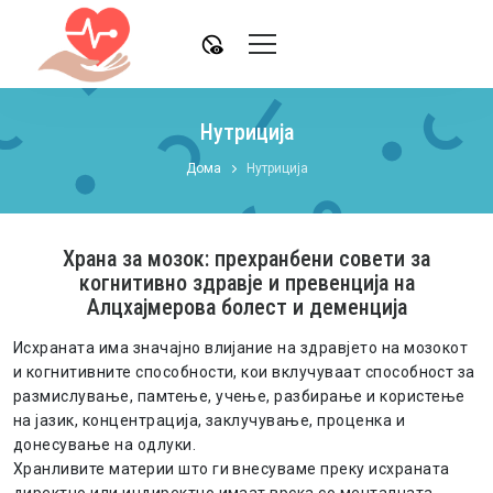
disabled_visible
Нутриција
Дома
Нутриција
Храна за мозок: прехранбени совети за
когнитивно здравје и превенција на
Алцхајмерова болест и деменција
Исхраната има значајно влијание на здравјето на мозокот
и когнитивните способности, кои вклучуваат способност за
размислување, памтење, учење, разбирање и користење
на јазик, концентрација, заклучување, проценка и
донесување на одлуки.
Хранливите материи што ги внесуваме преку исхраната