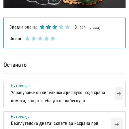
Средна оцена:
3
(544 гласа)
Оцени:
Останато
Нутриција
Управување со киселински рефлукс: која храна
помага, а која треба да се избегнува
Нутриција
Безглутенска диета: совети за исхрана при