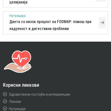
целијакија
Нутриција
Диета со низок процент на FODMAP: помош при
надуеност и дигестивни проблеми
Корисни линкови
Здравствени состојби и интервенции
Лекови
Нутриција