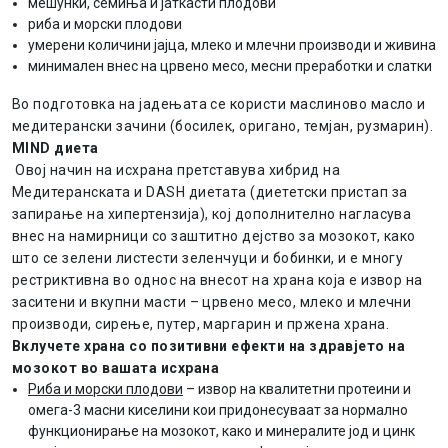
мешунки, семиња и јаткасти плодови
риба и морски плодови
умерени количини јајца, млеко и млечни производи и живина
минимален внес на црвено месо, месни преработки и слатки
Во подготовка на јадењата се користи маслиново масло и
медитерански зачини (босилек, оригано, темјан, рузмарин).
MIND диета
Овој начин на исхрана претставува хибрид на
Медитеранската и DASH диетата (диететски пристап за
запирање на хипертензија), кој дополнително нагласува
внес на намирници со заштитно дејство за мозокот, како
што се зелени листести зеленчуци и бобинки, и е многу
рестриктивна во однос на внесот на храна која е извор на
заситени и вкупни масти – црвено месо, млеко и млечни
производи, сирење, путер, маргарин и пржена храна.
Вклучете храна со позитивни ефекти на здравјето на
мозокот
во вашата исхрана
Риба и морски плодови
– извор на квалитетни протеини и
омега-3 масни киселини кои придонесуваат за нормално
функционирање на мозокот, како и минералите јод и цинк