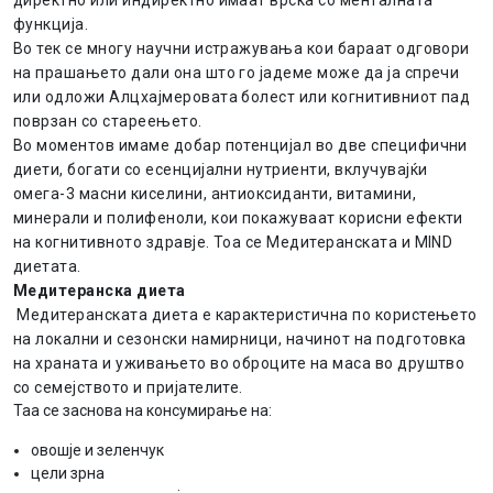
директно или индиректно имаат врска со менталната
функција.
Во тек се многу научни истражувања кои бараат одговори
на прашањето дали она што го јадеме може да ја спречи
или одложи Алцхајмеровата болест или когнитивниот пад
поврзан со стареењето.
Во моментов имаме добар потенцијал во две специфични
диети, богати со есенцијални нутриенти, вклучувајќи
омега-3 масни киселини, антиоксиданти, витамини,
минерали и полифеноли, кои покажуваат корисни ефекти
на когнитивното здравје. Тоа се Медитеранската и MIND
диетата.
Медитеранска диета
Медитеранската диета е карактеристична по користењето
на локални и сезонски намирници, начинот на подготовка
на храната и уживањето во оброците на маса во друштво
со семејството и пријателите.
Таа се заснова на консумирање на:
овошје и зеленчук
цели зрна