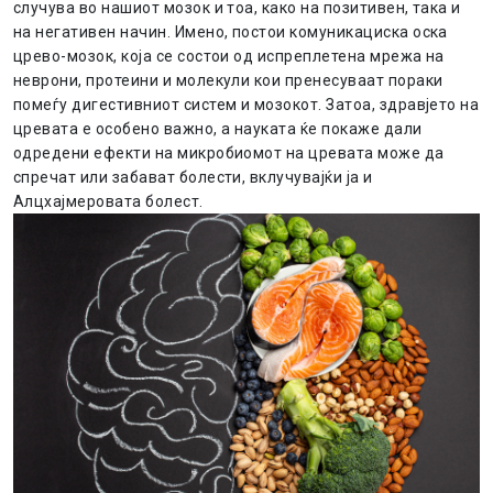
случува во нашиот мозок и тоа, како на позитивен, така и
на негативен начин. Имено, постои комуникациска оска
црево-мозок, која се состои од испреплетена мрежа на
неврони, протеини и молекули кои пренесуваат пораки
помеѓу дигестивниот систем и мозокот. Затоа, здравјето на
цревата е особено важно, а науката ќе покаже дали
одредени ефекти на микробиомот на цревата може да
спречат или забават болести, вклучувајќи ја и
Алцхајмеровата болест.