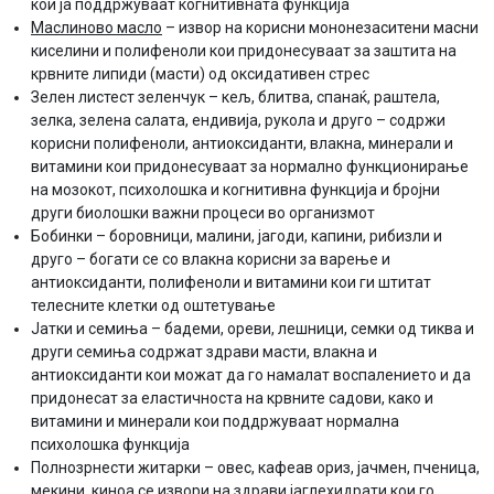
кои ја поддржуваат когнитивната функција
Mаслиново масло
– извор на корисни мононезаситени масни
киселини и полифеноли кои придонесуваат за заштита на
крвните липиди (масти) од оксидативен стрес
Зелен листест зеленчук – кељ, блитва, спанаќ, раштела,
зелка, зелена салата, ендивија, рукола и друго – содржи
корисни полифеноли, антиоксиданти, влакна, минерали и
витамини кои придонесуваат за нормално функционирање
на мозокот, психолошка и когнитивна функција и бројни
други биолошки важни процеси во организмот
Бобинки – боровници, малини, јагоди, капини, рибизли и
друго – богати се со влакна корисни за варење и
антиоксиданти, полифеноли и витамини кои ги штитат
телесните клетки од оштетување
Јатки и семиња – бадеми, ореви, лешници, семки од тиква и
други семиња содржат здрави масти, влакна и
антиоксиданти кои можат да го намалат воспалението и да
придонесат за еластичноста на крвните садови, како и
витамини и минерали кои поддржуваат нормална
психолошка функција
Полнозрнести житарки – овес, кафеав ориз, јачмен, пченица,
мекини, киноа се извори на здрави јаглехидрати кои го