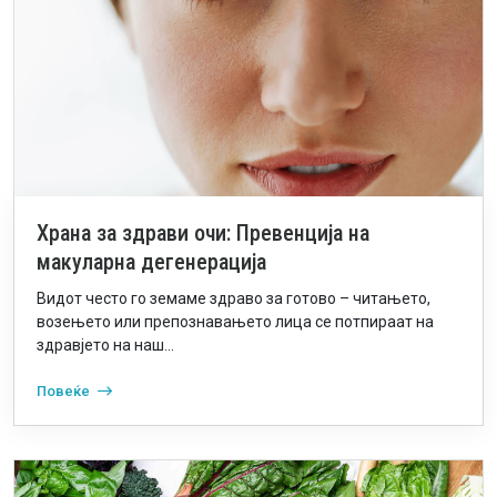
Храна за здрави очи: Превенција на
макуларна дегенерација
Видот често го земаме здраво за готово – читањето,
возењето или препознавањето лица се потпираат на
здравјето на наш...
Повеќе