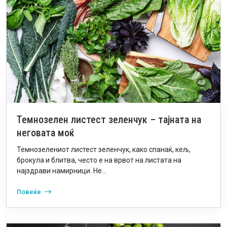
Темнозелен листест зеленчук – тајната на
неговата моќ
Темнозелениот листест зеленчук, како спанаќ, кељ,
брокула и блитва, често е на врвот на листата на
најздрави намирници. Не...
Повеќе