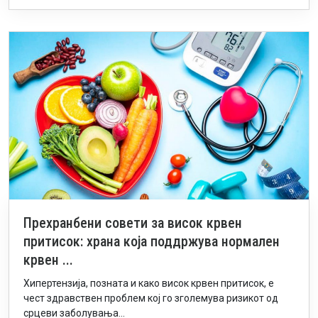
Прехранбени совети за висок крвен
притисок: храна која поддржува нормален
крвен ...
Хипертензија, позната и како висок крвен притисок, е
чест здравствен проблем кој го зголемува ризикот од
срцеви заболувања...