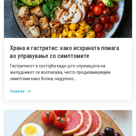
Храна и гастритис: како исхраната помага
во управување со симптомите
Гастритисот е состојба каде што слузницата на
желудникот се воспалува, често предизвикувајќи
симптоми како болка, надуенос...
Повеќе