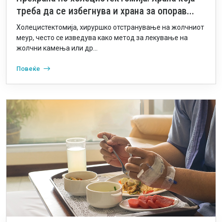
треба да се избегнува и храна за опорав...
Холецистектомија, хируршко отстранување на жолчниот
меур, често се изведува како метод за лекување на
жолчни камења или др...
Повеќе