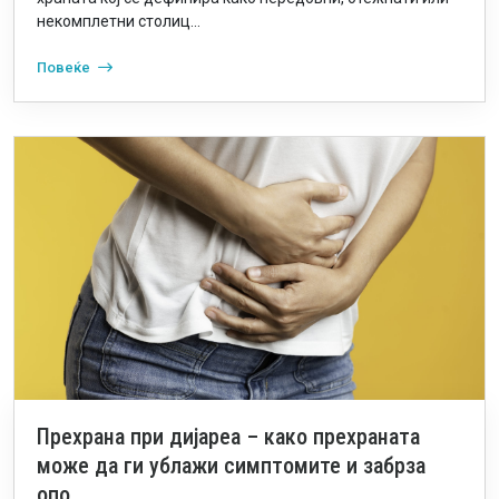
некомплетни столиц...
Повеќе
Прехрана при дијареа – како прехраната
може да ги ублажи симптомите и забрза
опо...