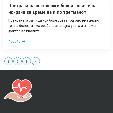
Прехрана на онколошки болни: совети за
исхрана за време на и по третманот
Прехраната за лица кои боледуваат од рак, низ целиот
тек на болеста има особено значајна улога и е важен
фактор во квалите...
Повеќе
1
2
3
»