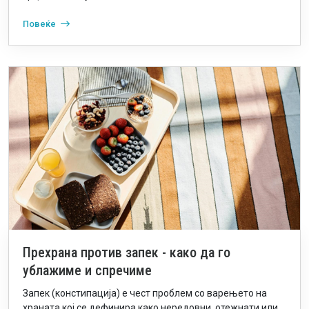
Повеќе
Прехрана против запек - како да го
ублажиме и спречиме
Запек (констипација) е чест проблем со варењето на
храната кој се дефинира како нередовни, отежнати или