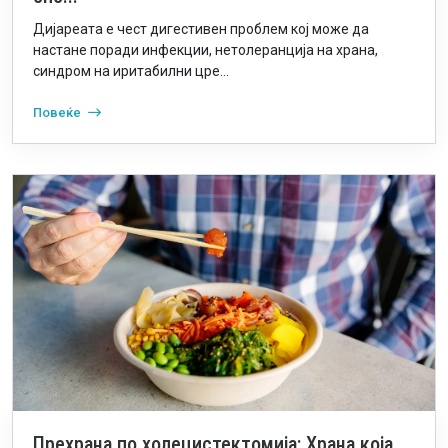
Дијареата е чест дигестивен проблем кој може да
настане поради инфекции, нетолеранција на храна,
синдром на иритабилни цре...
Повеќе
Прехрана по холецистектомија: Храна која