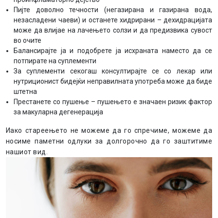
Пијте доволно течности (негазирана и газирана вода,
незасладени чаеви) и останете хидрирани – дехидрацијата
може да влијае на лачењето солзи и да предизвика сувост
во очите
Балансирајте ја и подобрете ја исхраната наместо да се
потпирате на суплементи
За суплементи секогаш консултирајте се со лекар или
нутриционист бидејќи неправилната употреба може да биде
штетна
Престанете со пушење – пушењето е значаен ризик фактор
за макуларна дегенерација
Иако стареењето не можеме да го спречиме, можеме да
носиме паметни одлуки за долгорочно да го заштитиме
нашиот вид.