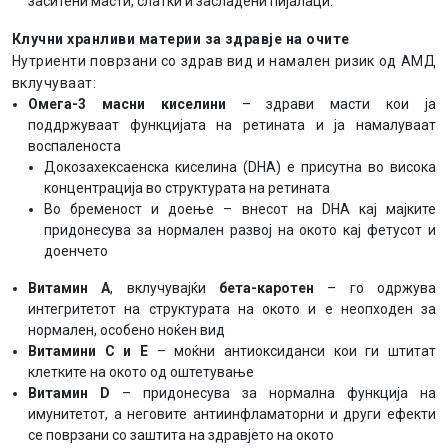
заситени масти, слатки и засладени пијалаци.
Клучни хранливи материи за здравје на очите
Нутриенти поврзани со здрав вид и намален ризик од АМД
вклучуваат:
Омега-3 масни киселини
– здрави масти кои ја
поддржуваат функцијата на ретината и ја намалуваат
воспаленоста
Докозахексаенска киселина (DHA) е присутна во висока
концентрација во структурата на ретината
Во бременост и доење – внесот на DHA кај мајките
придонесува за нормален развој на окото кај фетусот и
доенчето
Витамин A
, вклучувајќи
бета-каротен
– го одржува
интегритетот на структурата на окото и е неопходен за
нормален, особено ноќен вид
Витамини C и E
– моќни антиоксиданси кои ги штитат
клетките на окото од оштетување
Витамин D
– придонесува за нормална функција на
имунитетот, а неговите антиинфламаторни и други ефекти
се поврзани со заштита на здравјето на окото