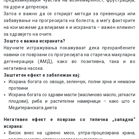
предизвикувајќи чувства на вознемиреност, фрустрација,
па дури и депресија.
Затоа е важно да се откријат методи за превенција или
забавување на прогресијата на болеста, а меѓу факторите
на кои можеме да влијаеме е и исхраната – важен елемент
за здравјето на очите.
Зошто е важна исхраната?
Научните истражувања покажуваат дека прехранбените
навики се поврзани со прогресијата на старечка макуларна
дегенерација (АМД), како во позитивна, така и во
негативна насока.
Заштитен ефект е забележан кај:
Исхрана богата со овошје, зеленчук, полни зрна и немасни
протеини
Исхрана богата со здрави масти (маслиново масло, јаткасти
плодови), риба и растителни намирници – како што е
Медитеранската диета
Негативен ефект е поврзан со типична „западна“
исхрана:
Висок внес на црвено месо, ултра-процесирана храна,