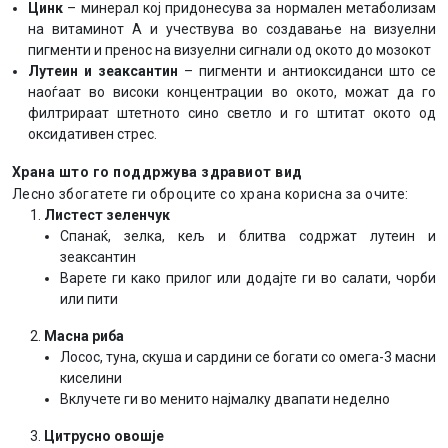
Цинк
– минерал кој придонесува за нормален метаболизам
на витаминот A и учествува во создавање на визуелни
пигменти и пренос на визуелни сигнали од окото до мозокот
Лутеин и зеаксантин
– пигменти и антиоксиданси што се
наоѓаат во високи концентрации во окото, можат да го
филтрираат штетното сино светло и го штитат окото од
оксидативен стрес.
Храна што го поддржува здравиот вид
Лесно збогатете ги оброците со храна корисна за очите:
Листест зеленчук
Спанаќ, зелка, кељ и блитва содржат лутеин и
зеаксантин
Варете ги како прилог или додајте ги во салати, чорби
или пити
Масна риба
Лосос, туна, скуша и сардини се богати со омега-3 масни
киселини
Вклучете ги во менито најмалку двапати неделно
Цитрусно овошје