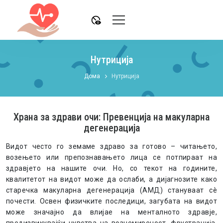
disabled_visible
Нутриција
Дома
Нутриција
Храна за здрави очи: Превенција на макуларна
дегенерација
Видот често го земаме здраво за готово – читањето,
возењето или препознавањето лица се потпираат на
здравјето на нашите очи. Но, со текот на годините,
квалитетот на видот може да ослаби, а дијагнозите како
старечка макуларна дегенерација (АМД) стануваат сè
почести. Освен физичките последици, загубата на видот
може значајно да влијае на менталното здравје,