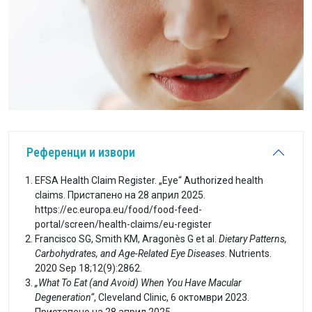
Референци и извори
EFSA Health Claim Register. „Eye“ Authorized health
claims. Пристапено на 28 април 2025.
https://ec.europa.eu/food/food-feed-
portal/screen/health-claims/eu-register
Francisco SG, Smith KM, Aragonès G et al.
Dietary Patterns,
Carbohydrates, and Age-Related Eye Diseases
. Nutrients.
2020 Sep 18;12(9):2862.
„What To Eat (and Avoid) When You Have Macular
Degeneration“
, Cleveland Clinic, 6 октомври 2023.
Пристапено на 28 април 2025.