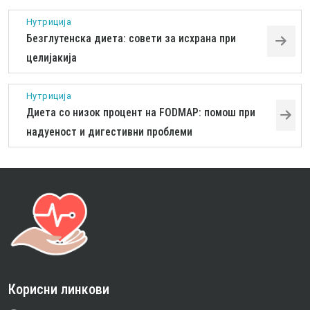
Нутриција
Безглутенска диета: совети за исхрана при
целијакија
Нутриција
Диета со низок процент на FODMAP: помош при
надуеност и дигестивни проблеми
Корисни линкови