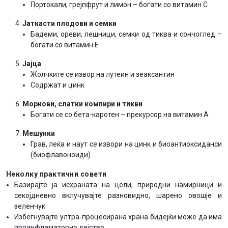
Портокали, грејпфрут и лимон – богати со витамин C
Јаткасти плодови и семки
Бадеми, ореви, лешници, семки од тиква и сончоглед –
богати со витамин E
Јајца
Жолчките се извор на лутеин и зеаксантин
Содржат и цинк
Моркови, слатки компири и тикви
Богати се со бета-каротен – прекурсор на витамин A
Мешунки
Грав, леќа и наут се извори на цинк и биоантиоксиданси
(биофлавоноиди)
Неколку практични совети
Базирајте ја исхраната на цели, природни намирници и
секојдневно вклучувајте разновидно, шарено овошје и
зеленчук
Избегнувајте ултра-процесирана храна бидејќи може да има
проинфламаторно дејство