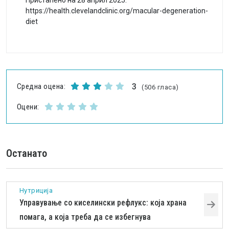
https://health.clevelandclinic.org/macular-degeneration-
diet
Средна оцена:
3
(506 гласа)
Оцени:
Останато
Нутриција
Управување со киселински рефлукс: која храна
помага, а која треба да се избегнува