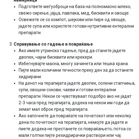
намирници
Подгответе меѓуоброци на база на полномасно млеко,
свежо сирење, јајца, павлака, мед, бисквити и овошје.
Освежете се со компот, шејкови или пире од овошје,
јадете супа или користете готови нутритивни ентерални
препарати.
Справување со гадење и повраќање
Ако имате утринско гадење, пред да станете јадете
двопек, чајни бисквити или крекери.
Избегнувајте масна, многу зачинета или тешка храна.
Пијте мали количини течности преку ден за да останете
хидрирани.
На денот на терапијата јадете двопек, солени стапчиња,
супи, овошни сокови, чаеви и готови ентерални
препарати. Некои се чувствуваат подобро ако не јадат
2-3 часа пред терапијата, додека на некои им годи да
земат мал оброк пред терапијата.
Ако започнете да повраќате на почетокот или неколку
дена по почетокот на терапијата, немојте да јадете и
пиете додека не престанете со повраќањето; потоа со
мали голтки пијте рехидрирачки раствори или чај.