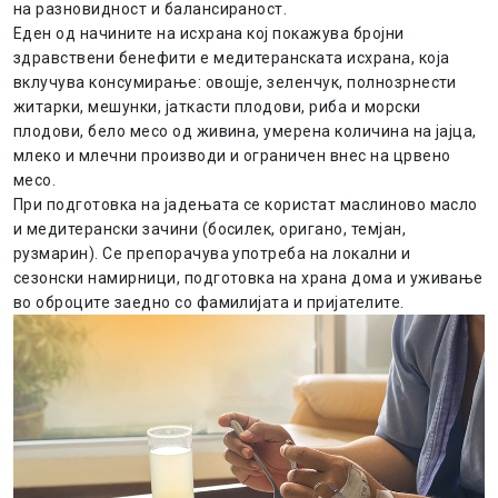
на разновидност и балансираност.
Еден од начините на исхрана кој покажува бројни
здравствени бенефити е медитеранската исхрана, која
вклучува консумирање: овошје, зеленчук, полнозрнести
житарки, мешунки, јаткасти плодови, риба и морски
плодови, бело месо од живина, умерена количина на јајца,
млеко и млечни производи и ограничен внес на црвено
месо.
При подготовка на јадењата се користат маслиново масло
и медитерански зачини (босилек, оригано, темјан,
рузмарин). Се препорачува употреба на локални и
сезонски намирници, подготовка на храна дома и уживање
во оброците заедно со фамилијата и пријателите.