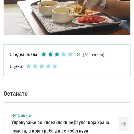
Средна оцена:
3
(531 гласа)
Оцени:
Останато
Нутриција
Управување со киселински рефлукс: која храна
помага, а која треба да се избегнува