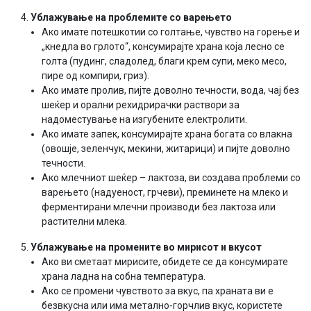
Ублажување на проблемите со варењето
Ако имате потешкотии со голтање, чувство на горење и
„кнедла во грлото“, консумирајте храна која лесно се
голта (пудинг, сладолед, благи крем супи, меко месо,
пире од компири, гриз).
Ако имате пролив, пијте доволно течности, вода, чај без
шеќер и орални рехидрирачки раствори за
надоместување на изгубените електролити.
Ако имате запек, консумирајте храна богата со влакна
(овошје, зеленчук, мекини, житарици) и пијте доволно
течности.
Ако млечниот шеќер – лактоза, ви создава проблеми со
варењето (надуеност, грчеви), преминете на млеко и
ферментирани млечни производи без лактоза или
растителни млека.
Ублажување на промените во мирисот и вкусот
Ако ви сметаат мирисите, обидете се да консумирате
храна ладна на собна температура.
Ако се промени чувството за вкус, па храната ви е
безвкусна или има метално-горчлив вкус, користете