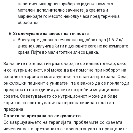
пластичен или дрвен прибор за јадење наместо
метален, дополнително зачинете ја храната и
маринирајте го месото неколку часа пред термичка
обработка.
Зголемување на внесот на течности
Внесувајте доволно течности, најдобро вода (1,5-2 л/
дневно), вклучувајќи ги и деновите кога не консумирате
храна. Пијте во мали голтки или со цевка.
За вашите потешкотии разговарајте со вашиот лекар, како
и со нутриционист, кој може да ви помогне при изборот на
соодветна храна и составување на план за прехрана. Секој
онколошки пациент е уникатен, па е важно да се прилагоди
прехраната на индивидуалните потреби и медицински
совети. Советувањето со нутриционист може да биде
корисно за составување на персонализиран план за
прехрана.
Совети за прехрана по лекувањето
Со завршувањето на терапијата, проблемите со храната
исчезнуваат и прехраната се воспоставува на принципите