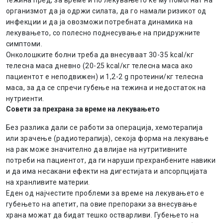
тежина пред, за време и по лекувањето ќе му помогнат на
организмот да ја одржи силата, да го намали ризикот од
инфекции и да ја овозможи потребната динамика на
лекувањето, со полесно поднесување на придружните
симптоми.
Онколошките болни треба да внесуваат 30-35 kcal/кг
телесна маса дневно (20-25 kcal/кг телесна маса ако
пациентот е неподвижен) и 1,2-2 g протеини/кг телесна
маса, за да се спречи губење на тежина и недостаток на
нутриенти.
Совети за прехрана за време на лекувањето
Без разлика дали се работи за операција, хемотерапија
или зрачење (радиотерапија), секоја форма на лекување
на рак може значително да влијае на нутритивните
потреби на пациентот, да ги наруши прехранбените навики
и да има несакани ефекти на дигестијата и апсорпцијата
на хранливите материи.
Еден од најчестите проблеми за време на лекувањето е
губењето на апетит, па овие препораки за внесување
храна можат да бидат тешко остварливи. Губењето на