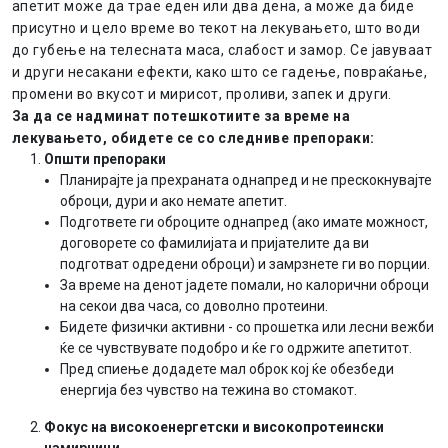
апетит може да трае еден или два дена, а може да биде
присутно и цело време во текот на лекувањето, што води
до губење на телесната маса, слабост и замор. Се јавуваат
и други несакани ефекти, како што се гадење, повраќање,
промени во вкусот и мирисот, проливи, запек и други.
З
а да се надминат потешкотиите за време на
лекувањето, обидете се со следниве препораки:
Општи препораки
Планирајте ја прехраната однапред и не прескокнувајте
оброци, дури и ако немате апетит.
Подгответе ги оброците однапред (ако имате можност,
договорете со фамилијата и пријателите да ви
подготват одредени оброци) и замрзнете ги во порции.
За време на денот јадете помали, но калорични оброци
на секои два часа, со доволно протеини.
Бидете физички активни - со прошетка или лесни вежби
ќе се чувствувате подобро и ќе го одржите апетитот.
Пред спиење додадете мал оброк кој ќе обезбеди
енергија без чувство на тежина во стомакот.
Фокус на високоенергетски и високопротеински