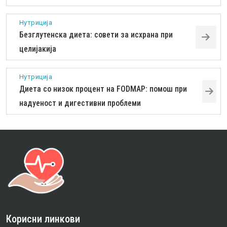
Нутриција
Безглутенска диета: совети за исхрана при
целијакија
Нутриција
Диета со низок процент на FODMAP: помош при
надуеност и дигестивни проблеми
Корисни линкови