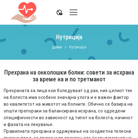
disabled_visible
Нутриција
Дома
Нутриција
Прехрана на онколошки болни: совети за исхрана
за време на и по третманот
Прехраната за лица кои боледуваат од рак, низ целиот тек
на болеста има особено значајна улога и е важен фактор
во квалитетот на животот на болните. Обично се базира на
општи препораки за балансирана исхрана, со одредени
специфичности во зависност од типот на болеста, начинот
и фазата на лекување.
Правилната прехрана и одржување на соодветна телесна