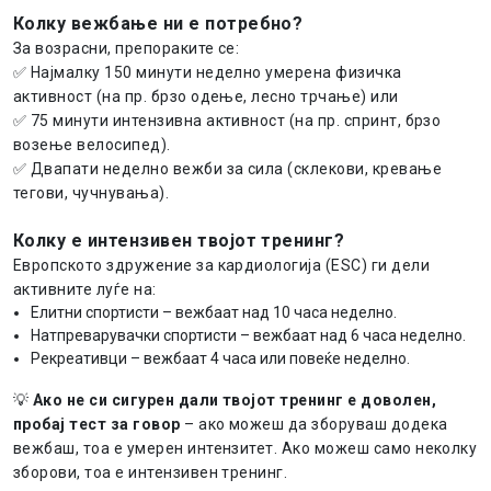
Колку вежбање ни е потребно?
За возрасни, препораките се:
✅ Најмалку 150 минути неделно умерена физичка
активност (на пр. брзо одење, лесно трчање) или
✅ 75 минути интензивна активност (на пр. спринт, брзо
возење велосипед).
✅ Двапати неделно вежби за сила (склекови, кревање
тегови, чучнувања).
Колку е интензивен твојот тренинг?
Европското здружение за кардиологија (ESC) ги дели
активните луѓе на:
Елитни спортисти – вежбаат над 10 часа неделно.
Натпреварувачки спортисти – вежбаат над 6 часа неделно.
Рекреативци – вежбаат 4 часа или повеќе неделно.
💡
Ако не си сигурен дали твојот тренинг е доволен,
пробај тест за говор
– ако можеш да зборуваш додека
вежбаш, тоа е умерен интензитет. Ако можеш само неколку
зборови, тоа е интензивен тренинг.