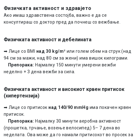
Физичката активност и здравјето
Ако имаш здравствена состојба, важно е да се
консултираш со доктор пред да почнеш со вежбање.
Физичката активност и дебелината
➡ Лице со BMI
над 30 kg/m
² или голем обем на струк (над
94 см за мажи, над 80 см за жени) има вишок килограми.
Препорака:
Најмалку 150 минути умерени вежби
неделно + 3 дена вежби за сила.
Физичката активност и високиот крвен притисок
(хипертензија)
➡ Лице со притисок
над 140/90 mmHg
има покачен крвен
притисок.
Препорака:
Најмалку 30 минути аеробна активност
(прошетка, трчање, возење велосипед) 5– 7 дена во
неделата. Ова може да го намали притисокот во просек за