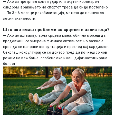
➡ Ако си претрпел срцев удар или акутен коронарен
синдром, враќањето на спортот треба да биде постепено.
По 3– 6 месеци рехабилитација, можеш да почнеш со
лесни активности.
Што ако имаш проблеми со срцевите залистоци?
➡ Ако имаш валвуларна срцева мана, обично можеш да
продолжиш со умерена физичка активност, но важно е
прво да се направи консултација и преглед кај кардиолог.
Секогаш консултирај се со доктор пред да почнеш со нов
режим на вежбање, особено ако имаш дијагностицирана
болест!