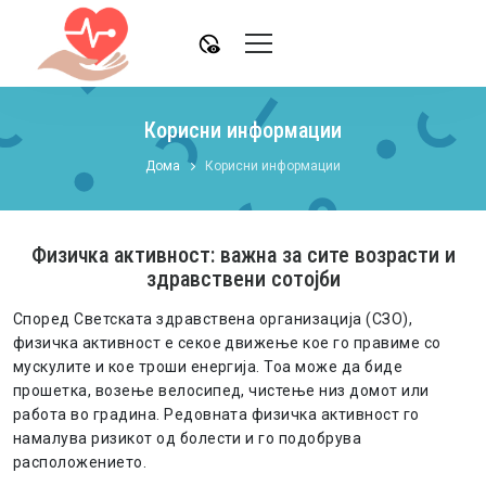
disabled_visible
Корисни информации
Дома
Корисни информации
Физичка активност: важна за сите возрасти и
здравствени сотојби
Според Светската здравствена организација (СЗО),
физичка активност е секое движење кое го правиме со
мускулите и кое троши енергија. Тоа може да биде
прошетка, возење велосипед, чистење низ домот или
работа во градина. Редовната физичка активност го
намалува ризикот од болести и го подобрува
расположението.