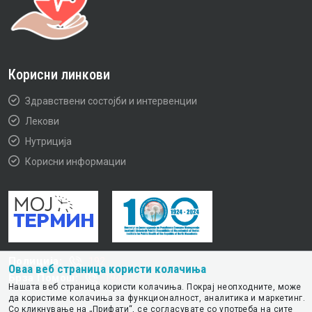
Корисни линкови
Здравствени состојби и интервенции
Лекови
Нутриција
Корисни информации
Полиција:
192
Оваа веб страница користи колачиња
Брза Помош:
194
Нашата веб страница користи колачиња. Покрај неопходните, може
да користиме колачиња за функционалност, аналитика и маркетинг.
Со кликнување на „Прифати“, се согласувате со употреба на сите