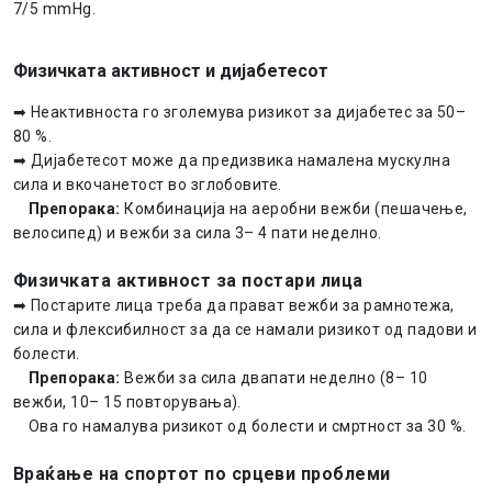
7/5 mmHg.
Физичката активност и дијабетесот
➡ Неактивноста го зголемува ризикот за дијабетес за 50–
80 %.
➡ Дијабетесот може да предизвика намалена мускулна
сила и вкочанетост во зглобовите.
Препорака:
Комбинација на аеробни вежби (пешачење,
велосипед) и вежби за сила 3– 4 пати неделно.
Физичката активност за постари лица
➡ Постарите лица треба да прават вежби за рамнотежа,
сила и флексибилност за да се намали ризикот од падови и
болести.
Препорака:
Вежби за сила двапати неделно (8– 10
вежби, 10– 15 повторувања).
Ова го намалува ризикот од болести и смртност за 30 %.
Враќање на спортот по срцеви проблеми