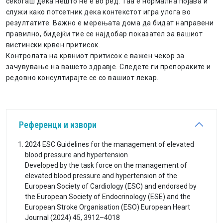
секогаш дека нешто не е во ред. Таа е нормална појава и
служи како потсетник дека контекстот игра улога во
резултатите. Важно е мерењата дома да бидат направени
правилно, бидејќи тие се најдобар показател за вашиот
вистински крвен притисок.
Контролата на крвниот притисок е важен чекор за
зачувување на вашето здравје. Следете ги препораките и
редовно консултирајте се со вашиот лекар.
Референци и извори
2024 ESC Guidelines for the management of elevated
blood pressure and hypertension
Developed by the task force on the management of
elevated blood pressure and hypertension of the
European Society of Cardiology (ESC) and endorsed by
the European Society of Endocrinology (ESE) and the
European Stroke Organisation (ESO) European Heart
Journal (2024) 45, 3912–4018