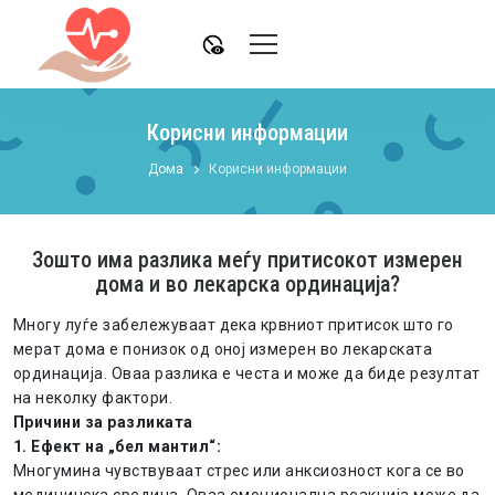
disabled_visible
Корисни информации
Дома
Корисни информации
Зошто има разлика меѓу притисокот измерен
дома и во лекарска ординација?
Многу луѓе забележуваат дека крвниот притисок што го
мерат дома е понизок од оној измерен во лекарската
ординација. Оваа разлика е честа и може да биде резултат
на неколку фактори.
Причини за разликата
1. Ефект на „бел мантил“:
Многумина чувствуваат стрес или анксиозност кога се во