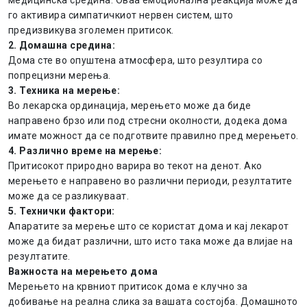
медицинска средина. Оваа емоционална реакција може да
го активира симпатичкиот нервен систем, што
предизвикува зголемен притисок.
2. Домашна средина:
Дома сте во опуштена атмосфера, што резултира со
попрецизни мерења.
3. Техника на мерење:
Во лекарска ординација, мерењето може да биде
направено брзо или под стресни околности, додека дома
имате можност да се подготвите правилно пред мерењето.
4. Различно време на мерење:
Притисокот природно варира во текот на денот. Ако
мерењето е направено во различни периоди, резултатите
може да се разликуваат.
5. Технички фактори:
Апаратите за мерење што се користат дома и кај лекарот
може да бидат различни, што исто така може да влијае на
резултатите.
Важноста на мерењето дома
Мерењето на крвниот притисок дома е клучно за
добивање на реална слика за вашата состојба. Домашното