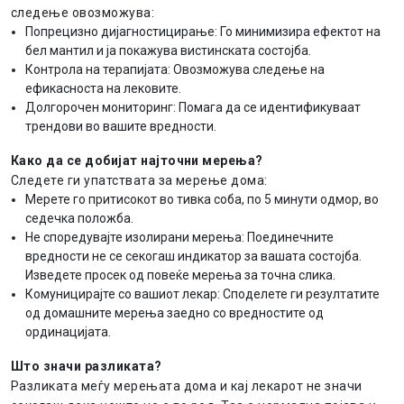
следење овозможува:
Попрецизно дијагностицирање: Го минимизира ефектот на
бел мантил и ја покажува вистинската состојба.
Контрола на терапијата: Овозможува следење на
ефикасноста на лековите.
Долгорочен мониторинг: Помага да се идентификуваат
трендови во вашите вредности.
Како да се добијат најточни мерења?
Следете ги упатствата за мерење дома:
Мерете го притисокот во тивка соба, по 5 минути одмор, во
седечка положба.
Не споредувајте изолирани мерења: Поединечните
вредности не се секогаш индикатор за вашата состојба.
Изведете просек од повеќе мерења за точна слика.
Комуницирајте со вашиот лекар: Споделете ги резултатите
од домашните мерења заедно со вредностите од
ординацијата.
Што значи разликата?
Разликата меѓу мерењата дома и кај лекарот не значи