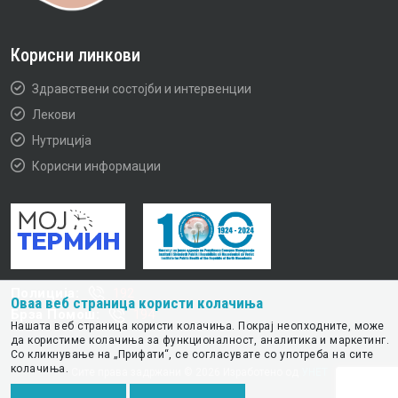
Корисни линкови
Здравствени состојби и интервенции
Лекови
Нутриција
Корисни информации
Полиција:
192
Оваа веб страница користи колачиња
Брза Помош:
194
Нашата веб страница користи колачиња. Покрај неопходните, може
да користиме колачиња за функционалност, аналитика и маркетинг.
Со кликнување на „Прифати“, се согласувате со употреба на сите
колачиња.
Сите права задржани © 2026 Изработено од
УНЕТ