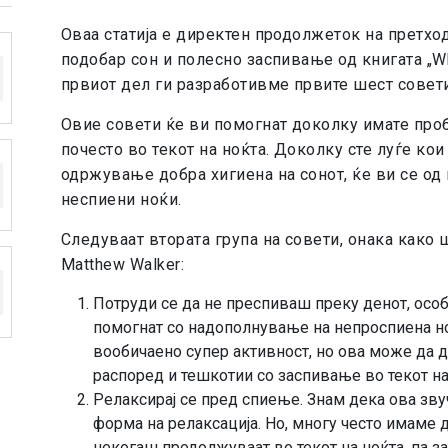
Оваа статија е директен продолжеток на претхо
подобар сон и полесно заспивање од книгата „Wh
првиот дел ги разработивме првите шест совети
Овие совети ќе ви помогнат доколку имате проб
почесто во текот на ноќта. Доколку сте луѓе кои
одржување добра хигиена на сонот, ќе ви се од
неспиени ноќи.
Следуваат втората група на совети, онака како 
Matthew Walker:
Потруди се да не преспиваш преку денот, осо
помогнат со надополнување на непроспиена но
вообичаено супер активност, но ова може да
распоред и тешкотии со заспивање во текот на
Релаксирај се пред спиење. Знам дека ова зву
форма на релаксација. Но, многу често имаме 
некогаш продолжуваат во текот на ноќта, па 