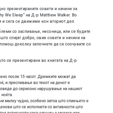
дно презентираните совети и начини за
y We Sleep“ на Д-р Matthew Walker. Во
 и сега се движиме кон вториот дел.
леми со заспивање, несоница, или се будите
 што спијат добро, овие совети и начини на
 помош доколку започнете да се соочувате со
што се презентирани во книгата на Д-р
бено после 15 часот. Дремките можат да
ќ, и преспивање во текот на денот е
 доведе до сериозно нарушување на нашиот
 ноќта.
чи малку чудно, особено затоа што спиењето е
денови што се исполнети со активности што
затоа активности како слушање музика или