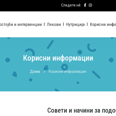
Следете нѐ:
остојби и интервенции
Лекови
Нутриција
Корисни инф
|
|
|
Корисни информации
Дома
Корисни информации
Совети и начини за под