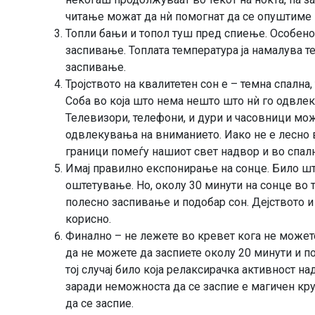
читање можат да нѝ помогнат да се опуштиме 
Топли бањи и топол туш пред спиење. Особено
заспивање. Топлата температура ја намалува т
заспивање.
Тројството на квалитетен сон е – темна спална,
Соба во која што нема нешто што нѝ го одвлек
Телевизори, телефони, и дури и часовници мо
одвлекувања на вниманието. Иако не е лесно 
граници помеѓу нашиот свет надвор и во спална
Имај правилно експонирање на сонце. Било ш
оштетување. Но, околу 30 минути на сонце во т
полесно заспивање и подобар сон. Дејството и
корисно.
Финално – не лежете во кревет кога не можете
да не можете да заспиете околу 20 минути и п
тој случај било која релаксирачка активност н
заради неможноста да се заспие е магичен к
да се заспие.