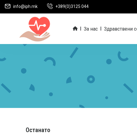
info@iph.mk
+389(0)3125 044
За нас
Здравствени с
|
|
Останато