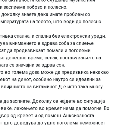
и заспиеме побрзо и полесно.
 доколку знаете дека имате проблем со
емпературата на телото, што води до полесно
 тивка спална, и спална без електронски уреди.
ува вниманието е здрава соба за спиење.
жат да предизвикаат помали и поголеми
во денешно време, сепак, поставувањето на
та се значајни за здрав сон.
то во голема доза може да предизвика некакво
екот на денот, особено наутро се идеални за
 влијанието на витаминот Д е исто така многу
 да заспиете. Доколку се најдете во ситуација
овеќе, лежењето во кревет нема да помогне. Во
адвор од кревет и од помош. Анксиозноста
руг што доведува до уште поголема неможност