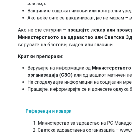
или смрт.
Вакцините содржат чипови или контролни уре
Ако веќе сите се вакцинираат, јас не морам –
в
Ако не сте сигурни –
прашајте лекар или прове
Министерството за здравство или Светска З
верувате на блогови, видеа или гласини.
Кратки препораки:
Верувајте на информации од
Министерството 
организација (СЗО)
или од вашиот матичен ле
Не споделувајте информации на социјални мреж
Прашајте, информирајте се и донесете одлука б
Референци и извори
Министерство за здравство на РС Македо
Светска здравствена организација –
www.w