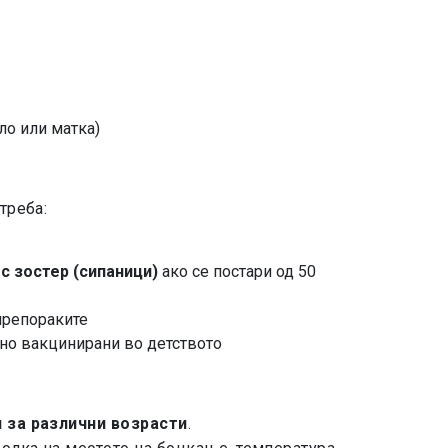
ло или матка)
треба:
с зостер (сипаници)
ако се постари од 50
препораките
осно вакцинирани во детството
 за различни возрасти
.