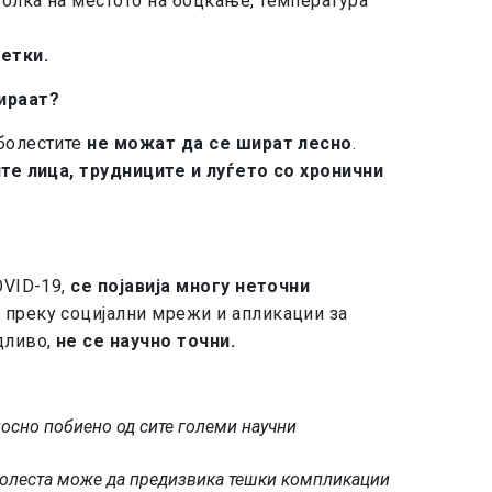
олка на местото на боцкање, температура
етки.
ираат?
 болестите
не можат да се шират лесно
.
те лица, трудниците и луѓето со хронични
OVID-19,
се појавија многу неточни
 преку социјални мрежи и апликации за
дливо,
не се научно точни.
лосно побиено од сите големи научни
олеста може да предизвика тешки компликации