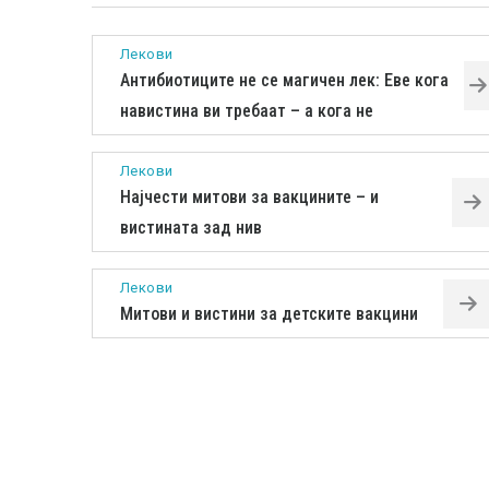
Лекови
Антибиотиците не се магичен лек: Еве кога
навистина ви требаат – а кога не
Лекови
Најчести митови за вакцините – и
вистината зад нив
Лекови
Митови и вистини за детските вакцини