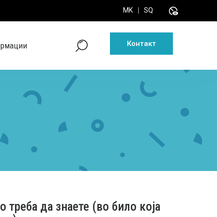
disabled_visible
MK
|
SQ
Контакт
disabled_visible
ормации
 треба да знаете (во било која