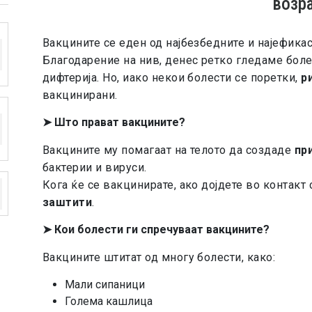
возра
Вакцините се еден од најбезбедните и најефикас
Благодарение на нив, денес ретко гледаме боле
дифтерија. Но, иако некои болести се поретки,
р
вакцинирани.
➤
Што прават вакцините?
Вакцините му помагаат на телото да создаде
пр
бактерии и вируси.
Кога ќе се вакцинирате, ако дојдете во контакт 
заштити
.
➤
Кои болести ги спречуваат вакцините?
Вакцините штитат од многу болести, како:
Мали сипаници
Голема кашлица