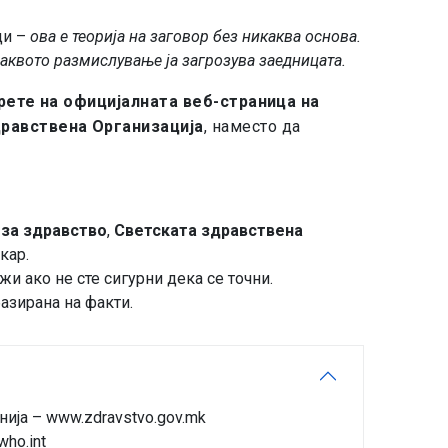
ди –
ова е теорија на заговор без никаква основа.
аквото размислување ја загрозува заедницата.
рете на официјалната веб-страница на
дравствена Организација
, наместо да
за здравство
,
Светската здравствена
кар.
и ако не сте сигурни дека се точни.
азирана на факти.
нија –
www.zdravstvo.gov.mk
ho.int