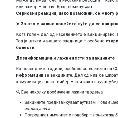
Може да имаат благи несакани реакции – како б
или замор – но тие брзо поминуваат.
Сериозни реакции, иако возможни, се многу р
➤
Зошто е важно повеќето луѓе да се вакцин
Кога голем дел од населението е вакцинирано,
Тоа ја штити и вашата заедница – особено
стари
болести
.
Дезинформации и лажни вести за вакцините
Во последните години, особено со појавата на C
информации
за вакцините. Дел од нив се шират
комуникација како вибер – кои иако звучат убе
🔍 Еве неколку вообичаени лажни тврдења:
Вакцините предизвикуваат аутизам –
ова е це
истражувања.
Природниот имунитет е подобар –
понекогаш б