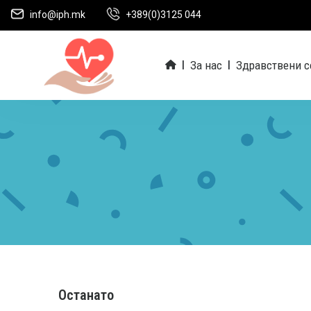
info@iph.mk
+389(0)3125 044
За нас
Здравствени с
|
|
Останато