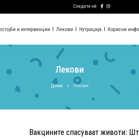
Следете нѐ:
остојби и интервенции
Лекови
Нутриција
Корисни инф
|
|
|
Лекови
Дома
Лекови
Вакцините спасуваат животи: Што