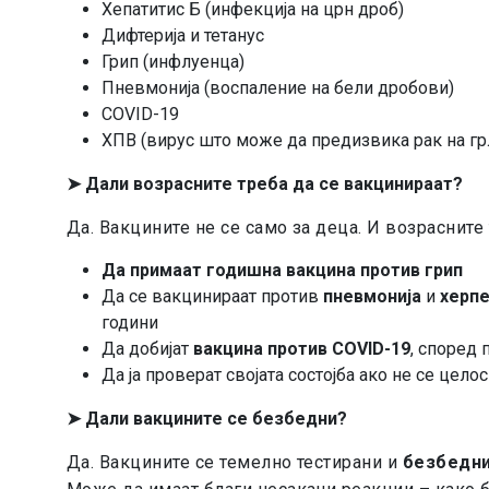
Хепатитис Б (инфекција на црн дроб)
Дифтерија и тетанус
Грип (инфлуенца)
Пневмонија (воспаление на бели дробови)
COVID-19
ХПВ (вирус што може да предизвика рак на гр
➤
Дали возрасните треба да се вакцинираат?
Да. Вакцините не се само за деца. И возрасните 
Да примаат годишна вакцина против грип
Да се вакцинираат против
пневмонија
и
херпе
години
Да добијат
вакцина против COVID-19
, според 
Да ја проверат својата состојба ако не се цел
➤
Дали вакцините се безбедни?
Да. Вакцините се темелно тестирани и
безбедни