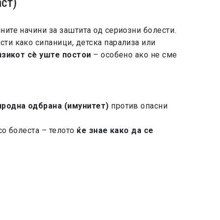
ст)
ните начини за заштита од сериозни болести.
сти како сипаници, детска парализа или
изикот сè уште постои
– особено ако не сме
иродна одбрана (имунитет)
против опасни
со болеста – телото
ќе знае како да се