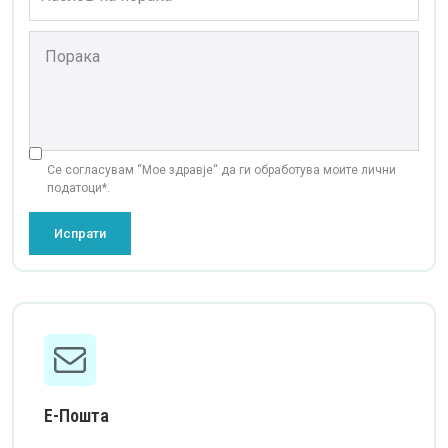
Се согласувам “Мое здравје“ да ги обработува моите лични
податоци*.
Испрати
Е-Пошта