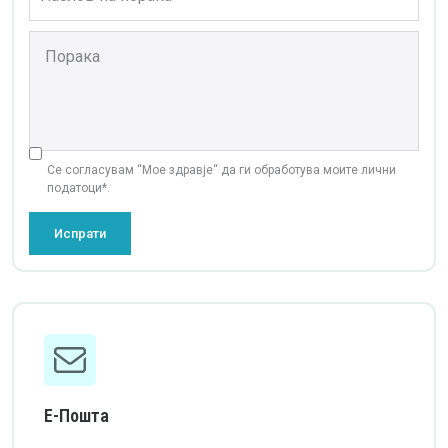
Се согласувам “Мое здравје“ да ги обработува моите лични
податоци*.
Испрати
Е-Пошта