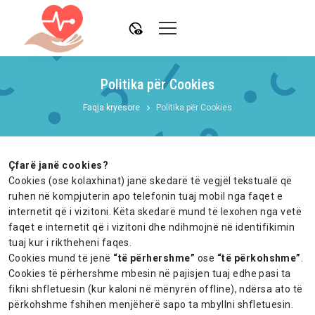
disabled_visible
Politika për Cookies
Faqja kryesore
Politika për Cookies
Çfarë janë cookies?
Cookies (ose kolaxhinat) janë skedarë të vegjël tekstualë që
ruhen në kompjuterin apo telefonin tuaj mobil nga faqet e
internetit që i vizitoni. Këta skedarë mund të lexohen nga vetë
faqet e internetit që i vizitoni dhe ndihmojnë në identifikimin
tuaj kur i riktheheni faqes.
Cookies mund të jenë
“të përhershme”
ose
“të përkohshme”
.
Cookies të përhershme mbesin në pajisjen tuaj edhe pasi ta
fikni shfletuesin (kur kaloni në mënyrën offline), ndërsa ato të
përkohshme fshihen menjëherë sapo ta mbyllni shfletuesin.