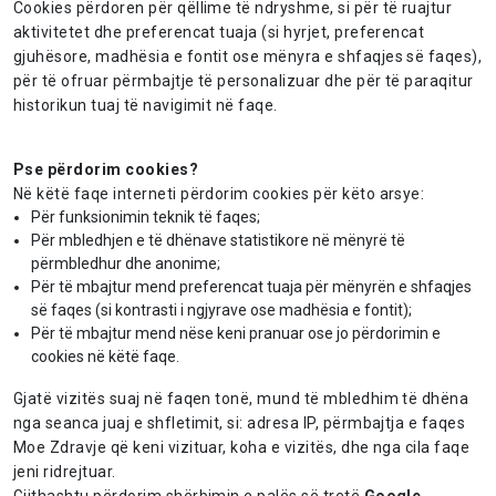
Cookies përdoren për qëllime të ndryshme, si për të ruajtur
aktivitetet dhe preferencat tuaja (si hyrjet, preferencat
gjuhësore, madhësia e fontit ose mënyra e shfaqjes së faqes),
për të ofruar përmbajtje të personalizuar dhe për të paraqitur
historikun tuaj të navigimit në faqe.
Pse përdorim cookies?
Në këtë faqe interneti përdorim cookies për këto arsye:
Për funksionimin teknik të faqes;
Për mbledhjen e të dhënave statistikore në mënyrë të
përmbledhur dhe anonime;
Për të mbajtur mend preferencat tuaja për mënyrën e shfaqjes
së faqes (si kontrasti i ngjyrave ose madhësia e fontit);
Për të mbajtur mend nëse keni pranuar ose jo përdorimin e
cookies në këtë faqe.
Gjatë vizitës suaj në faqen tonë, mund të mbledhim të dhëna
nga seanca juaj e shfletimit, si: adresa IP, përmbajtja e faqes
Moe Zdravje që keni vizituar, koha e vizitës, dhe nga cila faqe
jeni ridrejtuar.