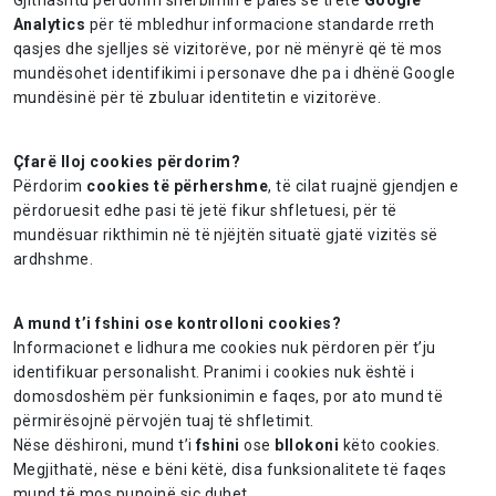
Gjithashtu përdorim shërbimin e palës së tretë
Google
Analytics
për të mbledhur informacione standarde rreth
qasjes dhe sjelljes së vizitorëve, por në mënyrë që të mos
mundësohet identifikimi i personave dhe pa i dhënë Google
mundësinë për të zbuluar identitetin e vizitorëve.
Çfarë lloj cookies përdorim?
Përdorim
cookies të përhershme
, të cilat ruajnë gjendjen e
përdoruesit edhe pasi të jetë fikur shfletuesi, për të
mundësuar rikthimin në të njëjtën situatë gjatë vizitës së
ardhshme.
A mund t’i fshini ose kontrolloni cookies?
Informacionet e lidhura me cookies nuk përdoren për t’ju
identifikuar personalisht. Pranimi i cookies nuk është i
domosdoshëm për funksionimin e faqes, por ato mund të
përmirësojnë përvojën tuaj të shfletimit.
Nëse dëshironi, mund t’i
fshini
ose
bllokoni
këto cookies.
Megjithatë, nëse e bëni këtë, disa funksionalitete të faqes
mund të mos punojnë siç duhet.